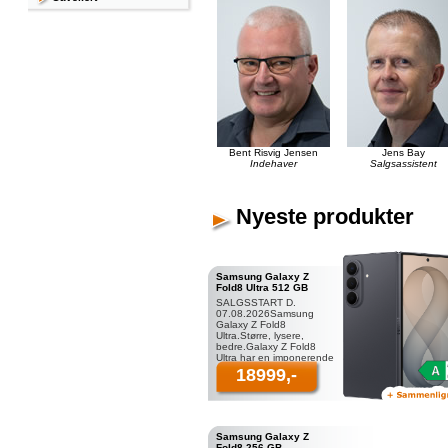
Bent Risvig Jensen
Jens Bay
Indehaver
Salgsassistent
Nyeste produkter
Samsung Galaxy Z
Fold8 Ultra 512 GB
SALGSSTART D.
07.08.2026Samsung
Galaxy Z Fold8
Ultra.Større, lysere,
bedre.Galaxy Z Fold8
Ultra har en imponerende
8,0” dynamisk AMOLED
18999,-
2X skærm, som er 1
Samsung Galaxy Z
Fold8 256 GB