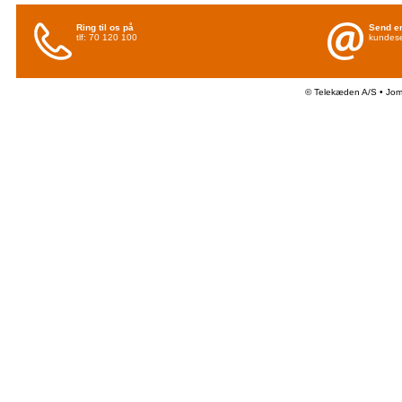
Ring til os på
Send en
tlf: 70 120 100
kundese
© Telekæden A/S • Jo