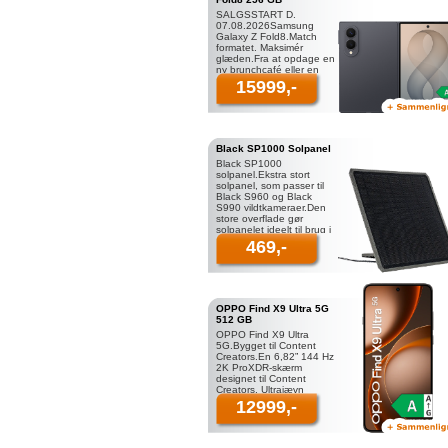
SALGSSTART D.
07.08.2026Samsung
Galaxy Z Fold8.Match
formatet. Maksimér
glæden.Fra at opdage en
ny brunchcafé eller en
galleriåbning på Reels til
15999,-
at bliv
Black SP1000 Solpanel
Black SP1000
solpanel.Ekstra stort
solpanel, som passer til
Black S960 og Black
S990 vildtkameraer.Den
store overflade gør
solpanelet ideelt til brug i
områder med skygge, k
469,-
OPPO Find X9 Ultra 5G
512 GB
OPPO Find X9 Ultra
5G.Bygget til Content
Creators.En 6,82” 144 Hz
2K ProXDR-skærm
designet til Content
Creators. Ultrajævn
responsivitet møder fuld
12999,-
link ægte farvepræ