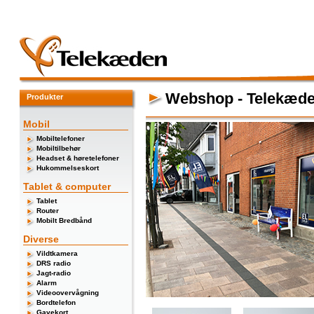
Webshop - Telekæd
Produkter
Mobil
Mobiltelefoner
Mobiltilbehør
Headset & høretelefoner
Hukommelseskort
Tablet & computer
Tablet
Router
Mobilt Bredbånd
Diverse
Vildtkamera
DRS radio
Jagt-radio
Alarm
Videoovervågning
Bordtelefon
Gavekort