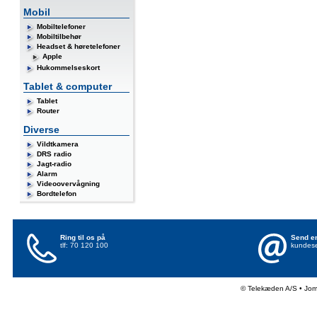
Mobil
Mobiltelefoner
Mobiltilbehør
Headset & høretelefoner
Apple
Hukommelseskort
Tablet & computer
Tablet
Router
Diverse
Vildtkamera
DRS radio
Jagt-radio
Alarm
Videoovervågning
Bordtelefon
Ring til os på
Send en
tlf: 70 120 100
kundese
© Telekæden A/S • Jo