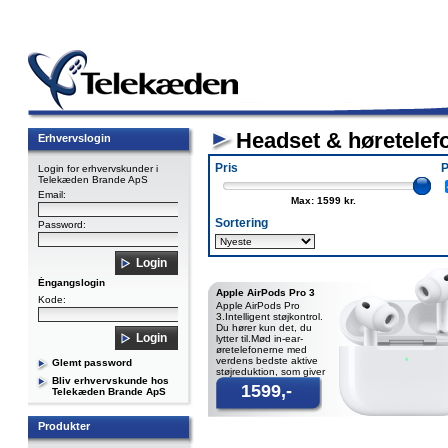
Headset & høretelef
Erhvervslogin
Pris
P
Login for erhvervskunder i
Telekæden Brande ApS
Email:
Max: 1599 kr.
Sortering
Password:
Éngangslogin
Apple AirPods Pro 3
Kode:
Apple AirPods Pro
3.Intelligent støjkontrol.
Du hører kun det, du
lytter til.Mød in-ear-
øretelefonerne med
verdens bedste aktive
Glemt password
støjreduktion, som giver
Bliv erhvervskunde hos
dig den mest
1599,-
Telekæden Brande ApS
Produkter