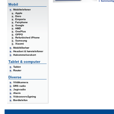
Mobil
Mobiltelefoner
Apple
Doro
Emporia
Fairphone
Google
HMD
OnePlus
OPPO
Refurbished iPhone
Samsung
Xiaomi
Mobiltilbehør
Headset & høretelefoner
Hukommelseskort
Tablet & computer
Tablet
Router
Diverse
Vildtkamera
DRS radio
Jagt-radio
Alarm
Videoovervågning
Bordtelefon