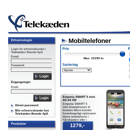
Mobiltelefoner
Erhvervslogin
Pris
P
Login for erhvervskunder i
Telekæden Brande ApS
Email:
Max: 15199 kr.
Sortering
Password:
Éngangslogin
Kode:
Emporia SMART 5 mini
4G 64 GB
Emporia SMART 5
Glemt password
mini.Smartphonen til
lommen.Mens kvinder
Bliv erhvervskunde hos
hovedsageligt opbevarer
Telekæden Brande ApS
deres smartphone i
håndtasken eller i
baglommen, foretrækker
Produkter
1279,-
mænd at putte deres
smart