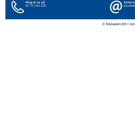
Ring til os på
Send en
tlf: 70 120 100
kundese
© Telekæden A/S • Jo